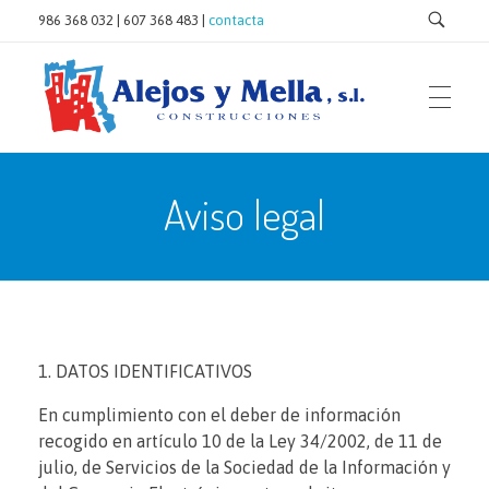
986 368 032 | 607 368 483 |
contacta
Inicio
Aviso legal
INICIO
Construcciones Alejos y Mella
Hacemos casas a tu medida para vivir y disfrutar
Aviso legal
EMPRESA
QUÉ HACEMOS
1. DATOS IDENTIFICATIVOS
En cumplimiento con el deber de información
recogido en artículo 10 de la Ley 34/2002, de 11 de
Obra nueva
BIOCONSTRUCCIÓN
julio, de Servicios de la Sociedad de la Información y