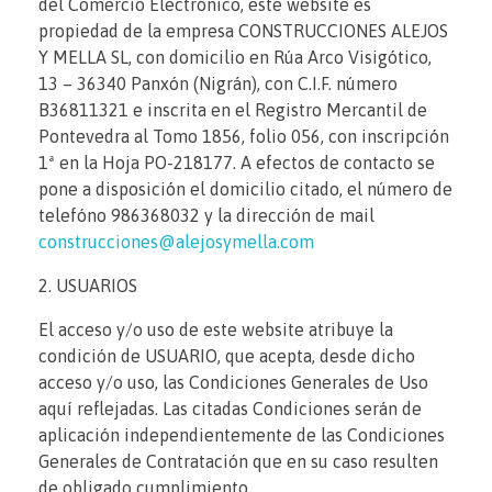
del Comercio Electrónico, este website es
Rehabilitación
Viviendas Unifamiliares
propiedad de la empresa CONSTRUCCIONES ALEJOS
Y MELLA SL, con domicilio en Rúa Arco Visigótico,
TRABAJOS REALIZADOS
Viviendas modulares
Reformas
13 – 36340 Panxón (Nigrán), con C.I.F. número
Promoción
B36811321 e inscrita en el Registro Mercantil de
Pontevedra al Tomo 1856, folio 056, con inscripción
CONTACTA
1ª en la Hoja PO-218177. A efectos de contacto se
pone a disposición el domicilio citado, el número de
telefóno 986368032 y la dirección de mail
construcciones@alejosymella.com
2. USUARIOS
El acceso y/o uso de este website atribuye la
condición de USUARIO, que acepta, desde dicho
acceso y/o uso, las Condiciones Generales de Uso
aquí reflejadas. Las citadas Condiciones serán de
aplicación independientemente de las Condiciones
Generales de Contratación que en su caso resulten
de obligado cumplimiento.