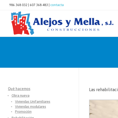
986 368 032 | 607 368 483 |
contacta
Construcciones Alejos y Mella
Hacemos casas a tu medida para vivir y disfrutar
Qué hacemos
Las rehabilitac
Obra nueva
Viviendas Unifamiliares
Viviendas modulares
Promoción
Rehabilitación